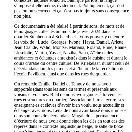
contextes, laquelle solliciter. Sauf que parfois, la langue
s’impose d’elle-même, évidemment. Politiquement, ça n’est
pas toujours correct, et ça n’est pas toujours sans conséquence
non plus.
Ce documentaire a été réalisé à partir de sons, de mots et de
témoignages collectés un mois de janvier 2024 dans le
quartier Stephenson à Schaerbeek. Vous pouvez y entendre
les voix de : Lucie, Georges, Iwona, Hayat, Daniel, Arlette,
Jean-Claude, Walid, Montsé, Mariana, Roland, Eline, Eliane,
Lieselotte, Martin, Yasser, Naziha, Saba, Aïché et des
ambiances et échanges enregistrés dans la cuisine et durant le
cours d’arabe du centre culturel De Kriekelaar, durant celui de
nééerlandais pour les parents et à l’heure de la récréation de
l’école Paviljoen, ainsi que dans les rues du quartier.
On remercie Emilie, Daniel et Tanguy de nous avoir
supportés (dans tous les sens du terme) et présentés aux
voisins et voisines, Bilal de nous avoir guidés à travers les
rues et structures du quartier, l’association Lire et écrire, ses
enseignant·es et élèves d’avoir bien voulu nous accueillir et
échanger avec nous, Lena de nous avoir laissé nous immiscer
dans son cours de néerlandais, Magali de la permanence
d’écriture de nous avoir donné sinon les clés en tout cas des
repères dans le contexte linguistique belge, le salle de boxe
place Stephenson et ceux qui s’y entrainent d’avoir soufflé